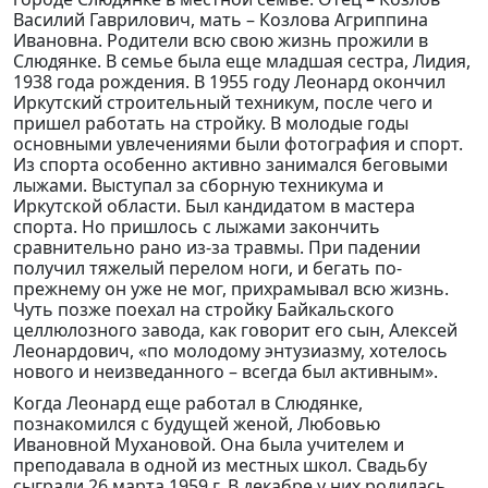
Василий Гаврилович, мать – Козлова Агриппина
Ивановна. Родители всю свою жизнь прожили в
Слюдянке. В семье была еще младшая сестра, Лидия,
1938 года рождения. В 1955 году Леонард окончил
Иркутский строительный техникум, после чего и
пришел работать на стройку. В молодые годы
основными увлечениями были фотография и спорт.
Из спорта особенно активно занимался беговыми
лыжами. Выступал за сборную техникума и
Иркутской области. Был кандидатом в мастера
спорта. Но пришлось с лыжами закончить
сравнительно рано из-за травмы. При падении
получил тяжелый перелом ноги, и бегать по-
прежнему он уже не мог, прихрамывал всю жизнь.
Чуть позже поехал на стройку Байкальского
целлюлозного завода, как говорит его сын, Алексей
Леонардович, «по молодому энтузиазму, хотелось
нового и неизведанного – всегда был активным».
Когда Леонард еще работал в Слюдянке,
познакомился с будущей женой, Любовью
Ивановной Мухановой. Она была учителем и
преподавала в одной из местных школ. Свадьбу
сыграли 26 марта 1959 г. В декабре у них родилась