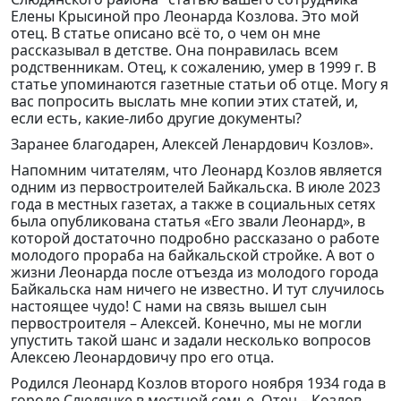
Елены Крысиной про Леонарда Козлова. Это мой
отец. В статье описано всё то, о чем он мне
рассказывал в детстве. Она понравилась всем
родственникам. Отец, к сожалению, умер в 1999 г. В
статье упоминаются газетные статьи об отце. Могу я
вас попросить выслать мне копии этих статей, и,
если есть, какие-либо другие документы?
Заранее благодарен, Алексей Ленардович Козлов».
Напомним читателям, что Леонард Козлов является
одним из первостроителей Байкальска. В июле 2023
года в местных газетах, а также в социальных сетях
была опубликована статья «Его звали Леонард», в
которой достаточно подробно рассказано о работе
молодого прораба на байкальской стройке. А вот о
жизни Леонарда после отъезда из молодого города
Байкальска нам ничего не известно. И тут случилось
настоящее чудо! С нами на связь вышел сын
первостроителя – Алексей. Конечно, мы не могли
упустить такой шанс и задали несколько вопросов
Алексею Леонардовичу про его отца.
Родился Леонард Козлов второго ноября 1934 года в
городе Слюдянке в местной семье. Отец – Козлов