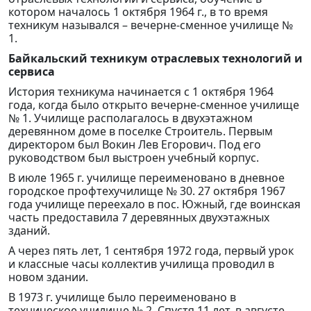
котором началось 1 октября 1964 г., в то время
техникум назывался – вечерне-сменное училище №
1.
Байкальский техникум отраслевых технологий и
сервиса
История техникума начинается с 1 октября 1964
года, когда было открыто вечерне-сменное училище
№ 1. Училище располагалось в двухэтажном
деревянном доме в поселке Строитель. Первым
директором был Вокин Лев Егорович. Под его
руководством был выстроен учебный корпус.
В июле 1965 г. училище переименовано в дневное
городское профтехучилище № 30. 27 октября 1967
года училище переехало в пос. Южный, где воинская
часть предоставила 7 деревянных двухэтажных
зданий.
А через пять лет, 1 сентября 1972 года, первый урок
и классные часы коллектив училища проводил в
новом здании.
В 1973 г. училище было переименовано в
техническое училище № 2. Спустя 11 лет, в августе