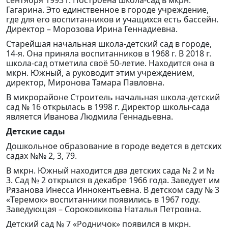
сентября 1993 г. Построена школа-сад в мкрн.
Гагарина. Это единственное в городе учреждение,
где для его воспитанников и учащихся есть бассейн.
Директор – Морозова Ирина Геннадиевна.
Старейшая начальная школа-детский сад в городе,
14-я. Она приняла воспитанников в 1968 г. В 2018 г.
школа-сад отметила своё 50-летие. Находится она в
мкрн. Южный, а руководит этим учреждением,
директор, Миронова Тамара Павловна.
В микрорайоне Строитель начальная школа-детский
сад № 16 открылась в 1998 г. Директор школы-сада
является Иванова Людмила Геннадьевна.
Детские сады
Дошкольное образование в городе ведется в детских
садах №№ 2, 3, 79.
В мкрн. Южный находится два детских сада № 2 и №
3. Сад № 2 открылся в декабре 1966 года. Заведует им
Рязанова Инесса Иннокентьевна. В детском саду № 3
«Теремок» воспитанники появились в 1967 году.
Заведующая – Сороковикова Наталья Петровна.
Детский сад № 7 «Родничок» появился в мкрн.