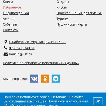
Книги
Отделы
Избранное
Клубы
Об учреждении
Проект "Знания для жизни"
Афиша
Туризм
События
Пушкинская карта
Контакты
г. Байкальск. мкр. Гагарина 146 "А"
8 (39542) 340 81
baiklib@list.ru
Политика по обработке персональных данных
Мы в соцсетях:
Наш сайт использует cookie. Оставаясь на сайте,
©
2026
Библиотека г. Байкальска
Вы соглашаетесь с нашей
Политикой в отношении
OK
обработки персональных данных
.
Разработано
компанией
Виртуальные технологии
.