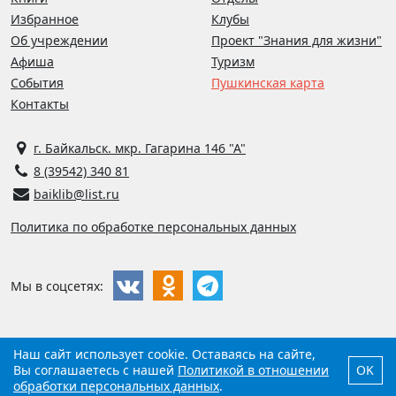
Избранное
Клубы
Об учреждении
Проект "Знания для жизни"
Афиша
Туризм
События
Пушкинская карта
Контакты
г. Байкальск. мкр. Гагарина 146 "А"
8 (39542) 340 81
baiklib@list.ru
Политика по обработке персональных данных
Мы в соцсетях:
Наш сайт использует cookie. Оставаясь на сайте,
©
2026
Библиотека г. Байкальска
Вы соглашаетесь с нашей
Политикой в отношении
OK
Разработано
обработки персональных данных
компанией
Виртуальные технологии
.
.