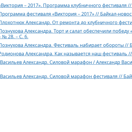
«Виктория – 2017». Программа клубничного фестиваля // Ба
Программа фестиваля «Виктория – 2017» // Байкал-новости.
Плохотнюк Александр. От ремонта до клубничного фестивал
Познухова Александра. Торт и салат обеспечили победу «
 № 28. – С. 6.
Познухова Александра. Фестиваль набирает обороты // Байк
Родионова Александра. Как называется наш фестиваль // Ба
Васильев Александр. Силовой марафон / Александр Василье
Васильев Александр. Силовой марафон фестиваля // Байкал