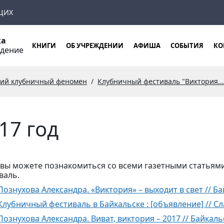
ЩИХ
ка
КНИГИ
ОБ УЧРЕЖДЕНИИ
АФИША
СОБЫТИЯ
КО
ждение
кий клубничный феномен
Клубничный фестиваль "Виктория...
17 год
 вы можете познакомиться со всеми газетными статьям
валь.
Познухова Александра. «Виктория» – выходит в свет // Байка
Клубничный фестиваль в Байкальске : [объявление] // Слав
Познухова Александра. Виват, виктория – 2017 // Байкальска