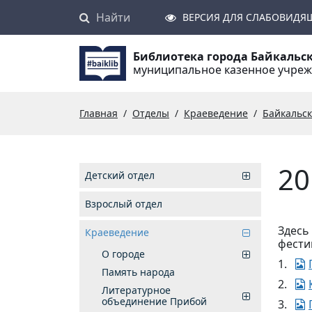
Найти
Поиск
ВЕРСИЯ ДЛЯ СЛАБОВИДЯ
Библиотека города Байкальс
муниципальное казенное учре
Главная
Отделы
Краеведение
Байкальс
20
Детский отдел
Взрослый отдел
Здесь
Краеведение
фести
О городе
1.
Память народа
2.
Литературное
объединение Прибой
3.