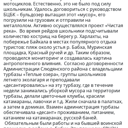
мотоциклов. Естественно, это не было под силу
школьникам. Удалось договориться с руководством
БЦБК – бульдозер вытащил этот «мусор», его
погрузили на грузовик и отправили на
металлолом. Активно осуществлялся проект «Чистая
река». Во время рейдов школьники подсчитывали
количество кострищ на берегу р. Харлахты, на
побережье Байкала в местах популярного отдыха
туристов: пляж около устья р. Бабха, Муринская
площадка, Красный ручей и др. Таким образом,
проводился мониторинг и создавалась картина
антропогенного влияния. Согласно договоренности
Администрации Слюдянского района с владельцами
турбазы «Теплые озера», группы школьников
летнего эколагаря и преподавали
«десантировались» на эту турбазу, где в течение
недели занимались уборкой мусора на территории
турбазы, делали цветочные клумбы, красили
катамараны, лавочки и т.д. Жили сначала в палатках,
а затем в домиках. Взамен администрация турбазы
обеспечивала «десант» проживанием, питанием,
катанием на катамаранах, русской баней.
Обязательным были работы и на бывшей воинской