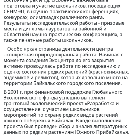
состояния рек и т.д. Особенно важной была
подготовка и участие школьников, посещающих
СРНМЭЦ, в научно-практических конференциях,
конкурсах, олимпиадах различного ранга.
Результаты исследовательской работы - призовые
места и дипломы лауреатов на районной и
областной научно-практических конференциях, а
также печатные работы школьников.
Особо яркая страница деятельности центра
- конкретная природоохранная работа. Начиная с
момента создания Экоцентра до его закрытия
активно проводилась работа по исследованию и
оценке состояния редких растений (краснокнижных,
эндемиков и реликтов), которых довольно много на
территории Байкальского городского поселения.
В 2001 г. при финансовой поддержке Глобального
Экологического фонда успешно выполнен
грантовый экологический проект «Разработка и
осуществление с участием школьников
мероприятий по охране редких видов растений
южного побережья Байкала». В ходе выполнения
проекта был проведен сбор и анализ литературных
данных по редким растениям Южного Прибайкалья.