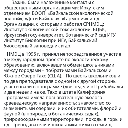
Важны были налаженные контакты с
общественными организациями: Иркутским
отделением ВООП, «Байкальской экологической
волной», «Дети Байкала», «Гармония» и т.д.
Организации, с которыми работал СРНМЭЦ:
Институт экологической токсикологии, БЦБК,
Иркутский госуниверситет, Ботанический сад ИГУ,
Институт Биологии при ИГУ, Байкальский
биосферный заповедник и др.
НМЭЦ в 1996 г. принял непосредственное участие
в международном проекте по экологическому
образованию, включавшим обмен школьниками
между городами – побратимами Байкальском и
Южное Озеро Тахо (США). По шесть школьников и
по два преподавателя с одной и с другой стороны
участвовали в программе (две недели в Прибайкалье
и две недели на оз. Тахо в штате Калифорния.
Программа имела познавательную эколого -
краеведческую направленность: знакомство со
знаменитыми озерами и их обитателями, флорой и
фауной (в природе, в ботанических садах),
природоохранными территориями, походы в горы и
т.д. Преподаватели и школьники жили в семьях,