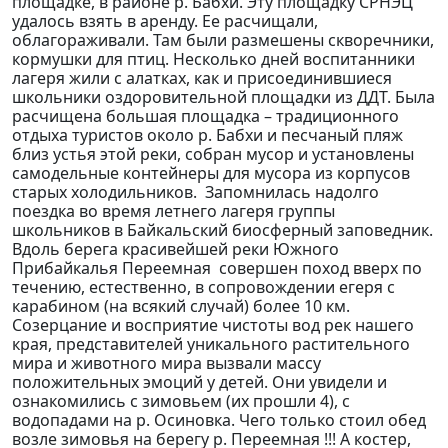
площадке, в районе р. Бабхи. Эту площадку СРНЭЦ
удалось взять в аренду. Ее расчищали,
облагораживали. Там были размешены скворечники,
кормушки для птиц. Несколько дней воспитанники
лагеря жили с алатках, как и присоединившиеся
школьники оздоровительной площадки из ДДТ. Была
расчищена большая площадка – традиционного
отдыха туристов около р. Бабхи и песчаный пляж
близ устья этой реки, собран мусор и установлены
самодельные контейнеры для мусора из корпусов
старых холодильников. Запомнилась надолго
поездка во время летнего лагеря группы
школьников в Байкальский биосферный заповедник.
Вдоль берега красивейшей реки Южного
Прибайкалья Переемная совершен поход вверх по
течению, естественно, в сопровождении егеря с
карабином (на всякий случай) более 10 км.
Созерцание и восприятие чистоты вод рек нашего
края, представителей уникального растительного
мира и животного мира вызвали массу
положительных эмоций у детей. Они увидели и
ознакомились с зимовьем (их прошли 4), с
водопадами на р. Осиновка. Чего только стоил обед
возле зимовья на берегу р. Переемная !!! А костер,