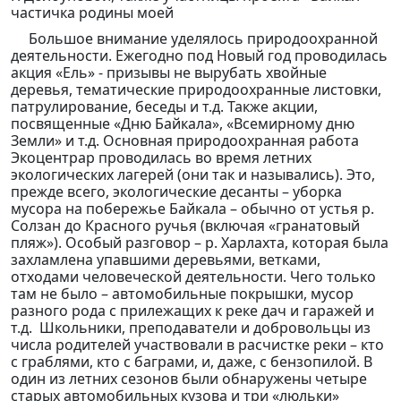
частичка родины моей
Большое внимание уделялось природоохранной
деятельности. Ежегодно под Новый год проводилась
акция «Ель» - призывы не вырубать хвойные
деревья, тематические природоохранные листовки,
патрулирование, беседы и т.д. Также акции,
посвященные «Дню Байкала», «Всемирному дню
Земли» и т.д. Основная природоохранная работа
Экоцентрар проводилась во время летних
экологических лагерей (они так и назывались). Это,
прежде всего, экологические десанты – уборка
мусора на побережье Байкала – обычно от устья р.
Солзан до Красного ручья (включая «гранатовый
пляж»). Особый разговор – р. Харлахта, которая была
захламлена упавшими деревьями, ветками,
отходами человеческой деятельности. Чего только
там не было – автомобильные покрышки, мусор
разного рода с прилежащих к реке дач и гаражей и
т.д. Школьники, преподаватели и добровольцы из
числа родителей участвовали в расчистке реки – кто
с граблями, кто с баграми, и, даже, с бензопилой. В
один из летних сезонов были обнаружены четыре
старых автомобильных кузова и три «люльки»