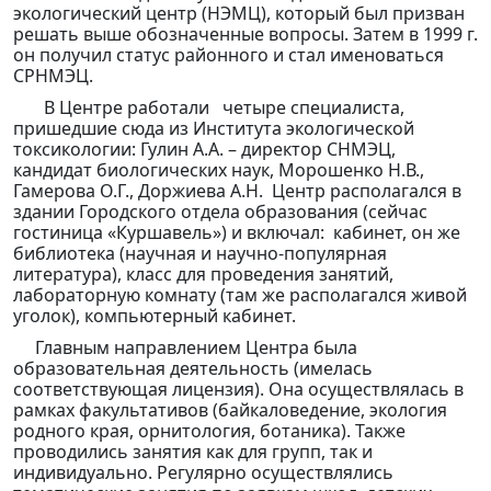
экологический центр (НЭМЦ), который был призван
решать выше обозначенные вопросы. Затем в 1999 г.
он получил статус районного и стал именоваться
СРНМЭЦ.
В Центре работали четыре специалиста,
пришедшие сюда из Института экологической
токсикологии: Гулин А.А. – директор СНМЭЦ,
кандидат биологических наук, Морошенко Н.В.,
Гамерова О.Г., Доржиева А.Н. Центр располагался в
здании Городского отдела образования (сейчас
гостиница «Куршавель») и включал: кабинет, он же
библиотека (научная и научно-популярная
литература), класс для проведения занятий,
лабораторную комнату (там же располагался живой
уголок), компьютерный кабинет.
Главным направлением Центра была
образовательная деятельность (имелась
соответствующая лицензия). Она осуществлялась в
рамках факультативов (байкаловедение, экология
родного края, орнитология, ботаника). Также
проводились занятия как для групп, так и
индивидуально. Регулярно осуществлялись