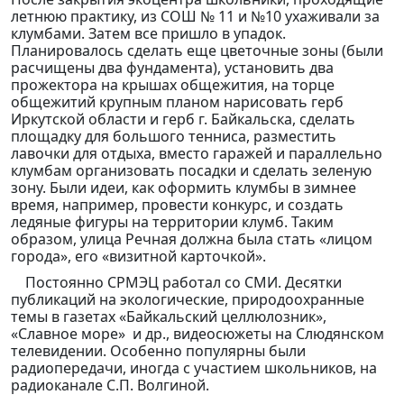
летнюю практику, из СОШ № 11 и №10 ухаживали за
клумбами. Затем все пришло в упадок.
Планировалось сделать еще цветочные зоны (были
расчищены два фундамента), установить два
прожектора на крышах общежития, на торце
общежитий крупным планом нарисовать герб
Иркутской области и герб г. Байкальска, сделать
площадку для большого тенниса, разместить
лавочки для отдыха, вместо гаражей и параллельно
клумбам организовать посадки и сделать зеленую
зону. Были идеи, как оформить клумбы в зимнее
время, например, провести конкурс, и создать
ледяные фигуры на территории клумб. Таким
образом, улица Речная должна была стать «лицом
города», его «визитной карточкой».
Постоянно СРМЭЦ работал со СМИ. Десятки
публикаций на экологические, природоохранные
темы в газетах «Байкальский целлюлозник»,
«Славное море» и др., видеосюжеты на Слюдянском
телевидении. Особенно популярны были
радиопередачи, иногда с участием школьников, на
радиоканале С.П. Волгиной.