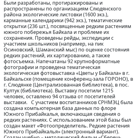
Были разработаны, протиражированы и
распространены по организациям Слюдянского
района экологические листовки (1600 экз.),
карманные календарики (942 экз.), тематические
открытки (236 шт.), посвященные редким растениям
южного побережья Байкала и проблеме их
сохранения. Проведены рейды, экспедиции с
участием школьников (например, на пик
Осиновский, Шаманский мыс) по оценке состояния
редких растений, их картированию, а также
фотосъемка. Напечатаны 92 крупноформатные
фотографии и проведена тематическая
экологическая фотовыставка «Цветы у Байкала» в г.
Байкальске (помещение конференц-зала ГОРОНО), в
г. Слюдянке (Централизованная библиотека), в пос.
Култук (библиотека). Выставку посетили 1215
человек, оставлено 94 отзыва от посетителей
выставки. С участием воспитанников СРНМЭЦ была
создана компьютерная база данных по флоре
Южного Прибайкалья, включающая сведения о
редких растениях. С использованием этой базы был
создан макет «Фотоопределитель. Редкие растения
Южного Прибайкалья» (электронный вариант).
Создан учебно – методический фильм «Сберечь