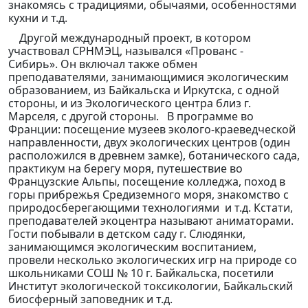
знакомясь с традициями, обычаями, особенностями
кухни и т.д.
Другой международный проект, в котором
участвовал СРНМЭЦ, назывался «Прованс -
Сибирь». Он включал также обмен
преподавателями, занимающимися экологическим
образованием, из Байкальска и Иркутска, с одной
стороны, и из Экологического центра близ г.
Марселя, с другой стороны. В программе во
Франции: посещение музеев эколого-краеведческой
направленности, двух экологических центров (один
расположился в древнем замке), ботанического сада,
практикум на берегу моря, путешествие во
Французские Альпы, посещение колледжа, поход в
горы прибрежья Средиземного моря, знакомство с
природосберегающими технологиями и т.д. Кстати,
преподавателей экоцентра называют аниматорами.
Гости побывали в детском саду г. Слюдянки,
занимающимся экологическим воспитанием,
провели несколько экологических игр на природе со
школьниками СОШ № 10 г. Байкальска, посетили
Институт экологической токсикологии, Байкальский
биосферный заповедник и т.д.