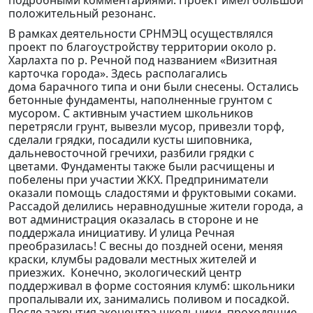
подробными комментариями. Проект имел большой
положительный резонанс.
В рамках деятельности СРНМЭЦ осуществлялся
проект по благоустройству территории около р.
Харлахта по р. Речной под названием «Визитная
карточка города». Здесь располагались
дома барачного типа и они были снесены. Остались
бетонные фундаменты, наполненные грунтом с
мусором. С активным участием школьников
перетрясли грунт, вывезли мусор, привезли торф,
сделали грядки, посадили кусты шиповника,
дальневосточной гречихи, разбили грядки с
цветами. Фундаменты также были расчищены и
побелены при участии ЖКХ. Предприниматели
оказали помощь сладостями и фруктовыми соками.
Рассадой делились неравнодушные жители города, а
вот администрация оказалась в стороне и не
поддержала инициативу. И улица Речная
преобразилась! С весны до поздней осени, меняя
краски, клумбы радовали местных жителей и
приезжих. Конечно, экологический центр
поддерживал в форме состояния клумб: школьники
пропалывали их, занимались поливом и посадкой.
После закрытия экоцентра школьники, проходящие