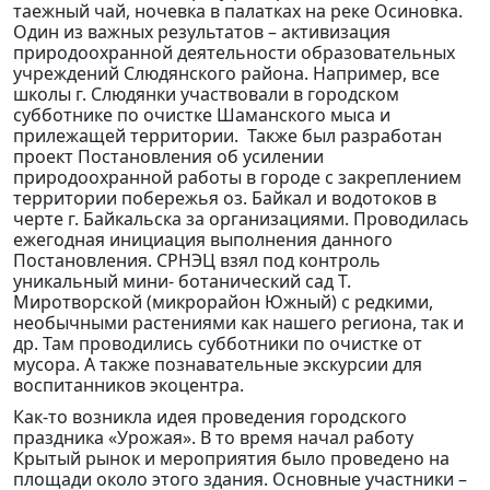
таежный чай, ночевка в палатках на реке Осиновка.
Один из важных результатов – активизация
природоохранной деятельности образовательных
учреждений Слюдянского района. Например, все
школы г. Слюдянки участвовали в городском
субботнике по очистке Шаманского мыса и
прилежащей территории. Также был разработан
проект Постановления об усилении
природоохранной работы в городе с закреплением
территории побережья оз. Байкал и водотоков в
черте г. Байкальска за организациями. Проводилась
ежегодная инициация выполнения данного
Постановления. СРНЭЦ взял под контроль
уникальный мини- ботанический сад Т.
Миротворской (микрорайон Южный) с редкими,
необычными растениями как нашего региона, так и
др. Там проводились субботники по очистке от
мусора. А также познавательные экскурсии для
воспитанников экоцентра.
Как-то возникла идея проведения городского
праздника «Урожая». В то время начал работу
Крытый рынок и мероприятия было проведено на
площади около этого здания. Основные участники –