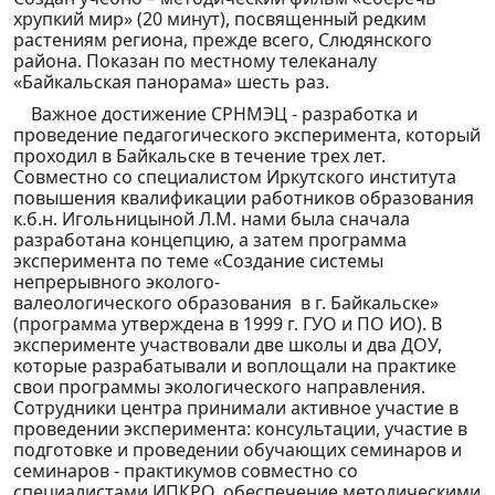
хрупкий мир» (20 минут), посвященный редким
растениям региона, прежде всего, Слюдянского
района. Показан по местному телеканалу
«Байкальская панорама» шесть раз.
Важное достижение СРНМЭЦ - разработка и
проведение педагогического эксперимента, который
проходил в Байкальске в течение трех лет.
Совместно со специалистом Иркутского института
повышения квалификации работников образования
к.б.н. Игольницыной Л.М. нами была сначала
разработана концепцию, а затем программа
эксперимента по теме «Создание системы
непрерывного эколого-
валеологического образования в г. Байкальске»
(программа утверждена в 1999 г. ГУО и ПО ИО). В
эксперименте участвовали две школы и два ДОУ,
которые разрабатывали и воплощали на практике
свои программы экологического направления.
Сотрудники центра принимали активное участие в
проведении эксперимента: консультации, участие в
подготовке и проведении обучающих семинаров и
семинаров - практикумов совместно со
специалистами ИПКРО, обеспечение методическими