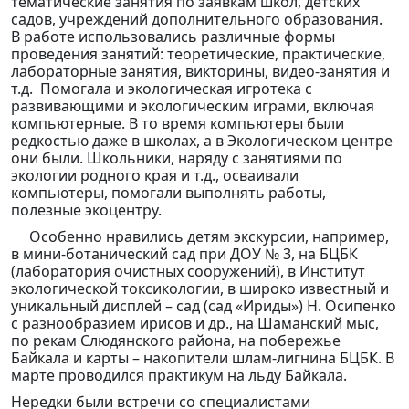
тематические занятия по заявкам школ, детских
садов, учреждений дополнительного образования.
В работе использовались различные формы
проведения занятий: теоретические, практические,
лабораторные занятия, викторины, видео-занятия и
т.д. Помогала и экологическая игротека с
развивающими и экологическим играми, включая
компьютерные. В то время компьютеры были
редкостью даже в школах, а в Экологическом центре
они были. Школьники, наряду с занятиями по
экологии родного края и т.д., осваивали
компьютеры, помогали выполнять работы,
полезные экоцентру.
Особенно нравились детям экскурсии, например,
в мини-ботанический сад при ДОУ № 3, на БЦБК
(лаборатория очистных сооружений), в Институт
экологической токсикологии, в широко известный и
уникальный дисплей – сад (сад «Ириды») Н. Осипенко
с разнообразием ирисов и др., на Шаманский мыс,
по рекам Слюдянского района, на побережье
Байкала и карты – накопители шлам-лигнина БЦБК. В
марте проводился практикум на льду Байкала.
Нередки были встречи со специалистами