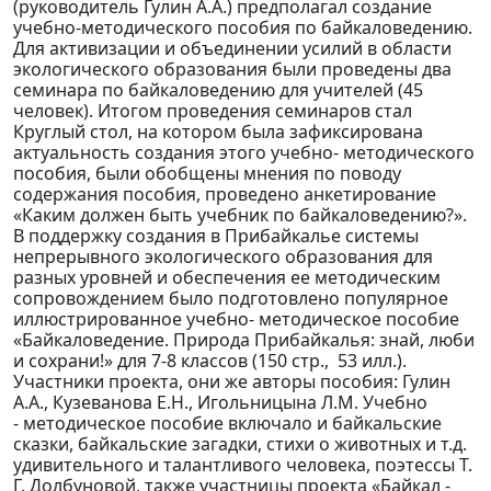
(руководитель Гулин А.А.) предполагал создание
учебно-методического пособия по байкаловедению.
Для активизации и объединении усилий в области
экологического образования были проведены два
семинара по байкаловедению для учителей (45
человек). Итогом проведения семинаров стал
Круглый стол, на котором была зафиксирована
актуальность создания этого учебно- методического
пособия, были обобщены мнения по поводу
содержания пособия, проведено анкетирование
«Каким должен быть учебник по байкаловедению?».
В поддержку создания в Прибайкалье системы
непрерывного экологического образования для
разных уровней и обеспечения ее методическим
сопровождением было подготовлено популярное
иллюстрированное учебно- методическое пособие
«Байкаловедение. Природа Прибайкалья: знай, люби
и сохрани!» для 7-8 классов (150 стр., 53 илл.).
Участники проекта, они же авторы пособия: Гулин
А.А., Кузеванова Е.Н., Игольницына Л.М. Учебно
- методическое пособие включало и байкальские
сказки, байкальские загадки, стихи о животных и т.д.
удивительного и талантливого человека, поэтессы Т.
Г. Долбуновой, также участницы проекта «Байкал -