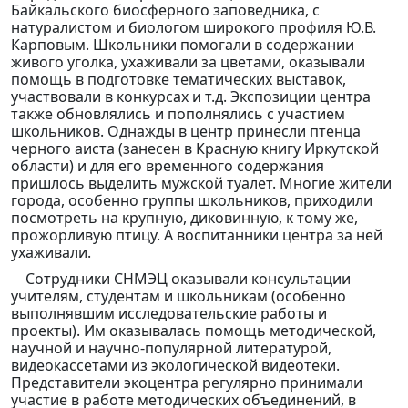
Байкальского биосферного заповедника, с
натуралистом и биологом широкого профиля Ю.В.
Карповым. Школьники помогали в содержании
живого уголка, ухаживали за цветами, оказывали
помощь в подготовке тематических выставок,
участвовали в конкурсах и т.д. Экспозиции центра
также обновлялись и пополнялись с участием
школьников. Однажды в центр принесли птенца
черного аиста (занесен в Красную книгу Иркутской
области) и для его временного содержания
пришлось выделить мужской туалет. Многие жители
города, особенно группы школьников, приходили
посмотреть на крупную, диковинную, к тому же,
прожорливую птицу. А воспитанники центра за ней
ухаживали.
Сотрудники СНМЭЦ оказывали консультации
учителям, студентам и школьникам (особенно
выполнявшим исследовательские работы и
проекты). Им оказывалась помощь методической,
научной и научно-популярной литературой,
видеокассетами из экологической видеотеки.
Представители экоцентра регулярно принимали
участие в работе методических объединений, в