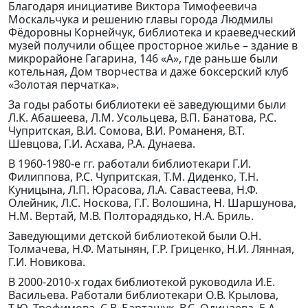
Благодаря инициативе Виктора Тимофеевича
Москальчука и решению главы города Людмилы
Фёдоровны Корнейчук, библиотека и краеведческий
музей получили общее просторное жилье – здание в
микрорайоне Гагарина, 146 «А», где раньше были
котельная, Дом творчества и даже боксерский клуб
«Золотая перчатка».
За годы работы библиотеки её заведующими были
Л.К. Абашеева, Л.М. Усольцева, В.П. Банатова, Р.С.
Чупритская, В.И. Сомова, В.И. Романеня, В.Т.
Шевцова, Г.И. Асхава, Р.А. Дунаева.
В 1960-1980-е гг. работали библиотекари Г.И.
Филиппова, Р.С. Чупритская, Т.М. Диденко, Т.Н.
Куницына, Л.П. Юрасова, Л.А. Савастеева, Н.Ф.
Олейник, Л.С. Носкова, Г.Г. Волошина, Н. Шаршунова,
Н.М. Вертай, М.В. Полторадядько, Н.А. Бриль.
Заведующими детской библиотекой были О.Н.
Толмачева, Н.Ф. Матынян, Г.Р. Гриценко, Н.И. Лянная,
Г.И. Новикова.
В 2000-2010-х годах библиотекой руководила И.Е.
Васильева. Работали библиотекари О.В. Крылова,