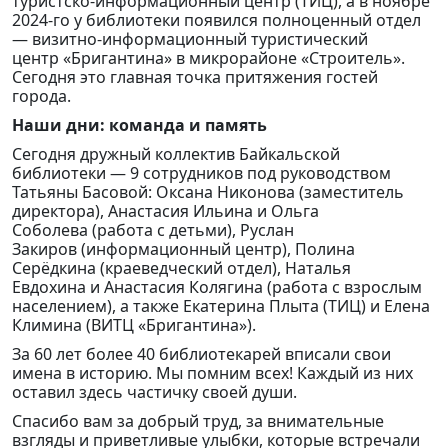
туристско-информационный центр (ТИЦ), а в ноябре
2024-го у библиотеки появился полноценный отдел
— визитно-информационный туристический
центр «Бригантина» в микрорайоне «Строитель».
Сегодня это главная точка притяжения гостей
города.
Наши дни: команда и память
Сегодня дружный коллектив Байкальской
библиотеки — 9 сотрудников под руководством
Татьяны Басовой: Оксана Никонова (заместитель
директора), Анастасия Ильина и Ольга
Соболева (работа с детьми), Руслан
Закиров (информационный центр), Полина
Серёдкина (краеведческий отдел), Наталья
Евдохина и Анастасия Колягина (работа с взрослым
населением), а также Екатерина Плыта (ТИЦ) и Елена
Климина (ВИТЦ «Бригантина»).
За 60 лет более 40 библиотекарей вписали свои
имена в историю. Мы помним всех! Каждый из них
оставил здесь частичку своей души.
Спасибо вам за добрый труд, за внимательные
взгляды и приветливые улыбки, которые встречали