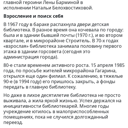
главной героини Лены Барминой в
исполнении Натальи Белохвостиковой.
Взросление и поиск себя
В 1967 году в бараке распахнула двери детская
библиотека. В разное время она кочевала по городу:
была и в здании бывшей почты (1970 г.), и во втором
квартале, и в микрорайоне Строитель. В 70-х годах
«взрослая» библиотека занимала половину первого
этажа в здании горсовета (сегодня это
администрация города).
80-е стали временем активного роста. 15 апреля 1985
года, по просьбе жителей микрорайона Гагарина,
открылся еще один филиал. К сожалению, в тяжелые
90-е (в 1994 году) его пришлось закрыть, а фонды
передать в главную библиотеку.
Но даже в лихое десятилетие библиотека не просто
выживала, а жила яркой жизнью. Успех держался на
инициативности библиотекарей. Многие годы
учреждение ютилось в малоприспособленных
помещениях, пока не случился долгожданный
переезд.