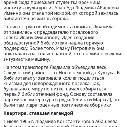
время сюда приезжает студентка-заочница
института культуры из Улан-Удэ Людмила Абашеева.
Именно она стала той искрой, от которой зажглась
библиотечная жизнь города.
Поняв острую необходимость в книгах, Людмила
отправилась к председателю поселкового
совета Ивану Филиппову. Идея создания
общедоступной библиотеки нашла горячую
поддержку. Более того, Ивану Петровичу она
показалась настолько важной, что он лично выделил
энтузиастке машину.
На этом транспорте Людмила объездила весь
Слюдянский район — от Новоснежной до Култука. В
библиотеках уговаривала коллег поделиться
книгами для новорожденного поселка. Так,
буквально с миру по нитке, начал собираться
первый библиотечный фонд. Основу составляла
партийная литература (труды Ленина и Маркса), но
были там и драгоценные поэтические сборники.
Квартира, ставшая легендой
1 июля 1965 г. Людмила Константиновна Абашеева
была назначена заведующей. Первое пристанище