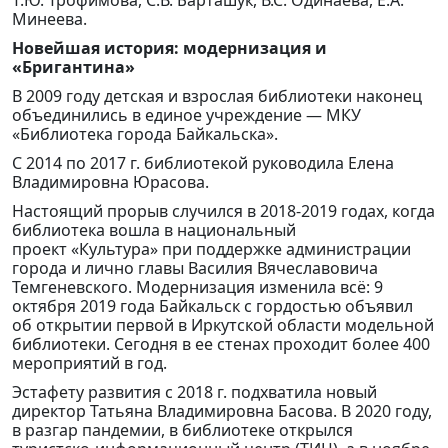
Т.Ю. Трофимова, С.В. Барташук, В.С. Одинаева, Е.А.
Минеева.
Новейшая история: модернизация и
«Бригантина»
В 2009 году детская и взрослая библиотеки наконец
объединились в единое учреждение — МКУ
«Библиотека города Байкальска».
С 2014 по 2017 г. библиотекой руководила Елена
Владимировна Юрасова.
Настоящий прорыв случился в 2018-2019 годах, когда
библиотека вошла в национальный
проект «Культура» при поддержке администрации
города и лично главы Василия Вячеславовича
Темгеневского. Модернизация изменила всё: 9
октября 2019 года Байкальск с гордостью объявил
об открытии первой в Иркутской области модельной
библиотеки. Сегодня в ее стенах проходит более 400
мероприятий в год.
Эстафету развития с 2018 г. подхватила новый
директор Татьяна Владимировна Басова. В 2020 году,
в разгар пандемии, в библиотеке открылся