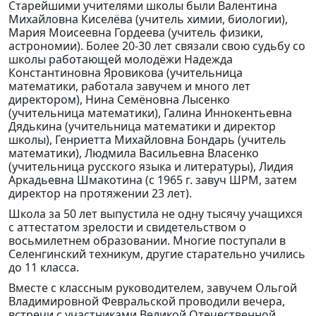
Старейшими учителями школы были Валентина
Михайловна Киселёва (учитель химии, биологии),
Мария Моисеевна Гордеева (учитель физики,
астрономии). Более 20-30 лет связали свою судьбу со
школы работающей молодёжи Надежда
Константиновна Яровикова (учительница
математики, работала завучем и много лет
директором), Нина Семёновна Лысенко
(учительница математики), Галина Иннокентьевна
Дядькина (учительница математики и директор
школы), Генриетта Михайловна Бондарь (учитель
математики), Людмила Васильевна Власенко
(учительница русского языка и литературы), Лидия
Аркадьевна Шмакотина (с 1965 г. завуч ШРМ, затем
директор на протяжении 23 лет).
Школа за 50 лет выпустила не одну тысячу учащихся
с аттестатом зрелости и свидетельством о
восьмилетнем образовании. Многие поступали в
Селенгинский техникум, другие старательно учились
до 11 класса.
Вместе с классным руководителем, завучем Ольгой
Владимировной Февральской проводили вечера,
встречи с участниками Великой Отечественной