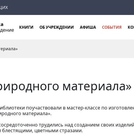
ЩИХ
ка
КНИГИ
ОБ УЧРЕЖДЕНИИ
АФИША
СОБЫТИЯ
КО
ждение
териала»
риродного материала»
иблиотеки поучаствовали в мастер-классе по изготовле
иродного материала».
сосредоточенно трудились над созданием своих издели
и блестящими, цветными стразами.