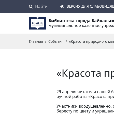
Найти
Поиск
ВЕРСИЯ ДЛЯ СЛАБОВИДЯ
Библиотека города Байкальс
муниципальное казенное учре
Главная
События
«Красота природного ма
«Красота п
29 апреля читатели нашей б
ручной работы «Красота пр
Участники воодушевленно, 
бересту по цвету и украшал