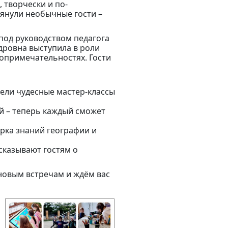
 творчески и по-
янули необычные гости –
 под руководством педагога
дровна выступила в роли
топримечательностях. Гости
ели чудесные мастер-классы
й – теперь каждый сможет
рка знаний географии и
сказывают гостям о
новым встречам и ждём вас