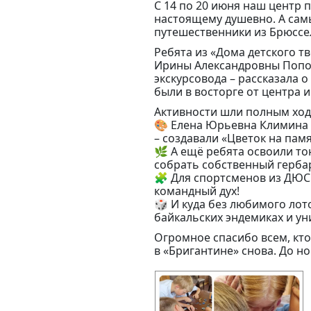
С 14 по 20 июня наш центр 
настоящему душевно. А сам
путешественники из Брюссе
Ребята из «Дома детского т
Ирины Александровны Попов
экскурсовода – рассказала 
были в восторге от центра и
Активности шли полным ход
🎨 Елена Юрьевна Климина 
– создавали «Цветок на памя
🌿 А ещё ребята освоили то
собрать собственный гербар
🧩 Для спортсменов из ДЮС
командный дух!
🎲 И куда без любимого ло
байкальских эндемиках и ун
Огромное спасибо всем, кто
в «Бригантине» снова. До н