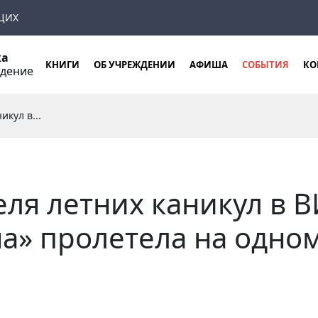
ЩИХ
ка
КНИГИ
ОБ УЧРЕЖДЕНИИ
АФИША
СОБЫТИЯ
КО
ждение
икул в...
еля летних каникул в 
а» пролетела на одно