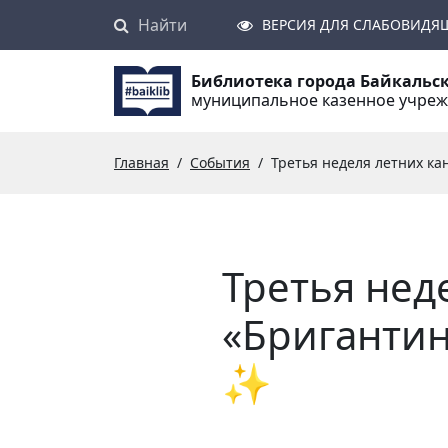
Найти
Поиск
ВЕРСИЯ ДЛЯ СЛАБОВИДЯ
Библиотека города Байкальс
муниципальное казенное учре
Главная
События
Третья неделя летних кан
Третья нед
«Бригантин
✨