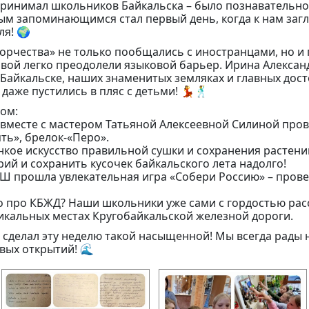
принимал школьников Байкальска – было познавательно,
ым запоминающимся стал первый день, когда к нам загл
ля! 🌍
ворчества» не только пообщались с иностранцами, но и
ой легко преодолели языковой барьер. Ирина Алексан
о Байкальске, наших знаменитых земляках и главных дос
 даже пустились в пляс с детьми! 💃🕺
ом:
вместе с мастером Татьяной Алексеевной Силиной пров
ть», брелок-«Перо».
нкое искусство правильной сушки и сохранения растени
ий и сохранить кусочек байкальского лета надолго!
Ш прошла увлекательная игра «Собери Россию» – прове
то про КБЖД? Наши школьники уже сами с гордостью рас
икальных местах Кругобайкальской железной дороги.
 сделал эту неделю такой насыщенной! Мы всегда рады 
овых открытий! 🌊