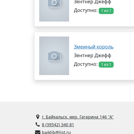
Зентнер Джефф
Доступно:
1 из 1
Змеиный король
Зентнер Джефф
Доступно:
1 из 1
г. Байкальск. мкр. Гагарина 146 "А"
8 (39542) 340 81
baiklib@list.ru