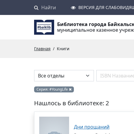
Найти
Поиск
ВЕРСИЯ ДЛЯ СЛАБОВИДЯ
Библиотека города Байкальс
муниципальное казенное учре
Главная
Книги
Серия:
#YoungLife
Нашлось в библиотеке: 2
Дни прощаний