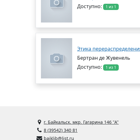
Доступно:
1 из 1
Этика перераспределени
Бертран де Жувенель
Доступно:
1 из 1
г. Байкальск. мкр. Гагарина 146 "А"
8 (39542) 340 81
baiklib@list.ru