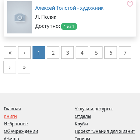
Алексей Толстой - художник
Л. Поляк
Доступно:
1 из 1
1
2
3
4
5
6
7
Главная
Услуги и ресурсы
Книги
Отделы
Избранное
Клубы
Об учреждении
Проект "Знания для жизни"
Афиша
Туризм