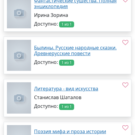
Фантастические существа. Полная
энциклопедия
Ирина Зорина
Доступно:
1 из 1
Былины. Русские народные сказки.
Древнерусские повести
Доступно:
1 из 1
Литература - вид искусства
Станислав Шаталов
Доступно:
1 из 1
Поэзия мифа и проза истории