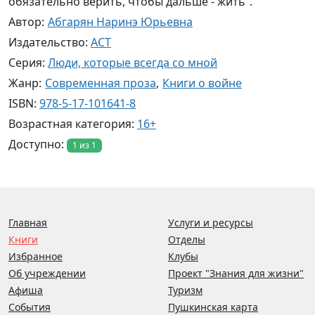
обязательно верить, чтобы дальше - жить".
Автор:
Абгарян Наринэ Юрьевна
Издательство:
АСТ
Серия:
Люди, которые всегда со мной
Жанр:
Современная проза
,
Книги о войне
ISBN:
978-5-17-101641-8
Возрастная категория:
16+
Доступно:
1 из 1
Главная
Услуги и ресурсы
Книги
Отделы
Избранное
Клубы
Об учреждении
Проект "Знания для жизни"
Афиша
Туризм
События
Пушкинская карта