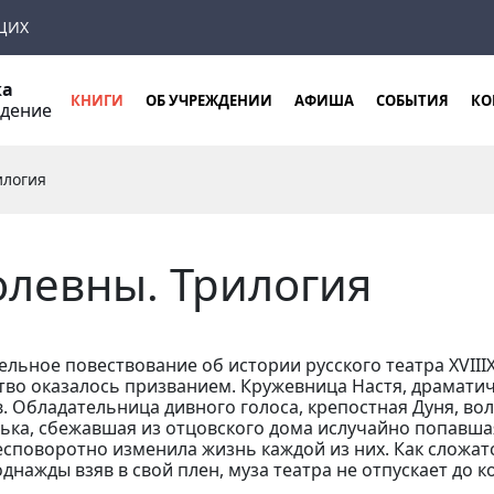
ЩИХ
ка
КНИГИ
ОБ УЧРЕЖДЕНИИ
АФИША
СОБЫТИЯ
КО
ждение
илогия
олевны. Трилогия
льное повествование об истории русского театра XVIII
ство оказалось призванием. Кружевница Настя, драматич
в. Обладательница дивного голоса, крепостная Дуня, во
ька, сбежавшая из отцовского дома ислучайно попавша
споворотно изменила жизнь каждой из них. Как сложатс
днажды взяв в свой плен, муза театра не отпускает до 