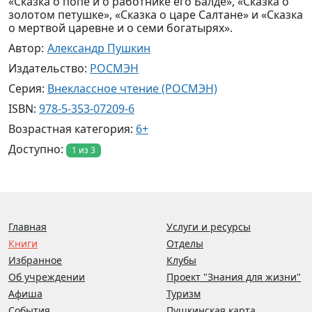
«Сказка о попе и о работнике его Балде», «Сказка о
золотом петушке», «Сказка о царе Салтане» и «Сказка
о мертвой царевне и о семи богатырях».
Автор:
Александр Пушкин
Издательство:
РОСМЭН
Серия:
Внеклассное чтение (РОСМЭН)
ISBN:
978-5-353-07209-6
Возрастная категория:
6+
Доступно:
1 из 3
Главная
Услуги и ресурсы
Книги
Отделы
Избранное
Клубы
Об учреждении
Проект "Знания для жизни"
Афиша
Туризм
События
Пушкинская карта