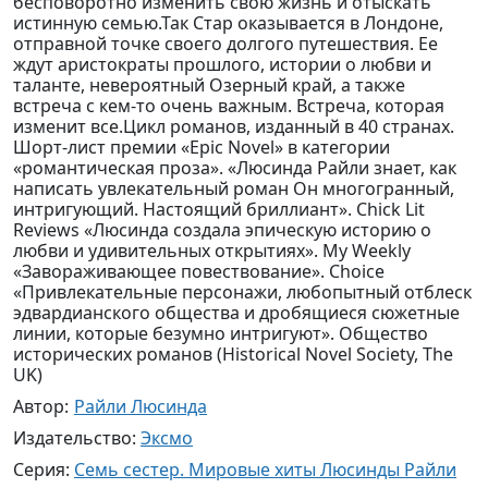
бесповоротно изменить свою жизнь и отыскать
истинную семью.Так Стар оказывается в Лондоне,
отправной точке своего долгого путешествия. Ее
ждут аристократы прошлого, истории о любви и
таланте, невероятный Озерный край, а также
встреча с кем-то очень важным. Встреча, которая
изменит все.Цикл романов, изданный в 40 странах.
Шорт-лист премии «Epic Novel» в категории
«романтическая проза». «Люсинда Райли знает, как
написать увлекательный роман Он многогранный,
интригующий. Настоящий бриллиант». Chick Lit
Reviews «Люсинда создала эпическую историю о
любви и удивительных открытиях». My Weekly
«Завораживающее повествование». Choice
«Привлекательные персонажи, любопытный отблеск
эдвардианского общества и дробящиеся сюжетные
линии, которые безумно интригуют». Общество
исторических романов (Historical Novel Society, The
UK)
Автор:
Райли Люсинда
Издательство:
Эксмо
Серия:
Семь сестер. Мировые хиты Люсинды Райли