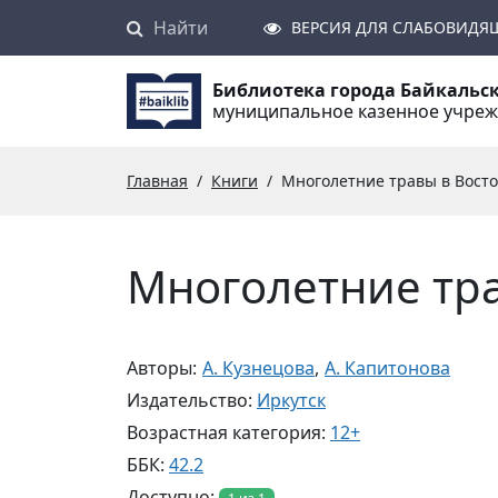
Найти
Поиск
ВЕРСИЯ ДЛЯ СЛАБОВИДЯ
Библиотека города Байкальс
муниципальное казенное учре
Главная
Книги
Многолетние травы в Восточ
Многолетние тр
Авторы:
А. Кузнецова
,
А. Капитонова
Издательство:
Иркутск
Возрастная категория:
12+
ББК:
42.2
Доступно: