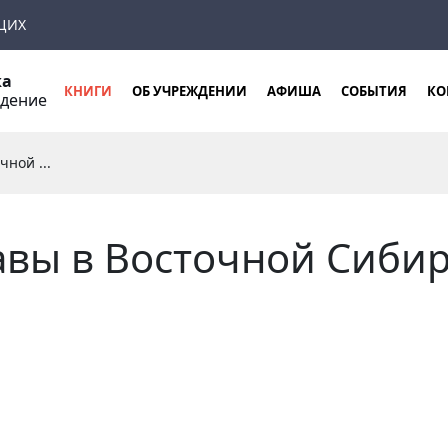
ЩИХ
ка
КНИГИ
ОБ УЧРЕЖДЕНИИ
АФИША
СОБЫТИЯ
КО
ждение
ной ...
авы в Восточной Сиби