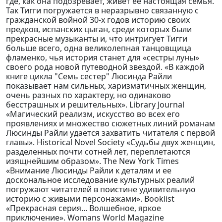
где, как она подозревает, живет ее настоящая семья.
Так Тигги погружается в неразрывно связанную с
гражданской войной 30-х годов историю своих
предков, испанских цыган, среди которых были
прекрасные музыканты и, что интригует Тигги
больше всего, одна великолепная танцовщица
фламенко, чья история станет для «сестры луны»
своего рода новой путеводной звездой. «В каждой
книге цикла "Семь сестер" Люсинда Райли
показывает нам сильных, харизматичных женщин,
очень разных по характеру, но одинаково
бесстрашных и решительных». Library Journal
«Магический реализм, искусство во всех его
проявлениях и множество сюжетных линий романам
Люсинды Райли удается захватить читателя с первой
главы». Historical Novel Society «Судьбы двух женщин,
разделенных почти сотней лет, переплетаются
изящнейшим образом». The New York Times
«Внимание Люсинды Райли к деталям и ее
доскональное исследование культурных реалий
погружают читателей в поистине удивительную
историю с живыми персонажами». Booklist
«Прекрасная серия... Волшебное, яркое
приключение». Womans World Magazine