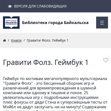
ВЕРСИЯ ДЛЯ СЛАБОВИДЯЩИХ
Поиск
Закрыть
Найти
Библиотека города Байкальска
Книги
Гравити Фолз. Геймбук 1
Гравити Фолз. Геймбук 1
Геймбук по мотивам мегапопулярного мультсериала
"Гравити Фолз" - это бесценный сборник игр и
развлечений для времяпровождения в шумной
компании или одному в тишине и покое. 25
увлекательных игр с подробными инструкциями
плюс фокусы от дяди Стэна и суперсмешные тесты от
Мэйбл не дадут заскучать ни на минуту! Содержание