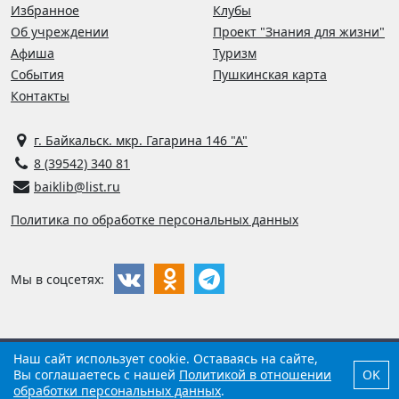
Избранное
Клубы
Об учреждении
Проект "Знания для жизни"
Афиша
Туризм
События
Пушкинская карта
Контакты
г. Байкальск. мкр. Гагарина 146 "А"
8 (39542) 340 81
baiklib@list.ru
Политика по обработке персональных данных
Мы в соцсетях:
©
2026
Библиотека г. Байкальска
Наш сайт использует cookie. Оставаясь на сайте,
Вы соглашаетесь с нашей
Политикой в отношении
OK
Разработано
компанией
Виртуальные технологии
.
обработки персональных данных
.