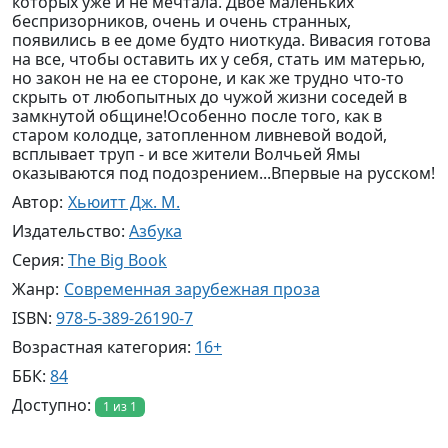
которых уже и не мечтала. Двое маленьких
беспризорников, очень и очень странных,
появились в ее доме будто ниоткуда. Вивасия готова
на все, чтобы оставить их у себя, стать им матерью,
но закон не на ее стороне, и как же трудно что-то
скрыть от любопытных до чужой жизни соседей в
замкнутой общине!Особенно после того, как в
старом колодце, затопленном ливневой водой,
всплывает труп - и все жители Волчьей Ямы
оказываются под подозрением...Впервые на русском!
Автор:
Хьюитт Дж. М.
Издательство:
Азбука
Серия:
The Big Book
Жанр:
Современная зарубежная проза
ISBN:
978-5-389-26190-7
Возрастная категория:
16+
ББК:
84
Доступно:
1 из 1