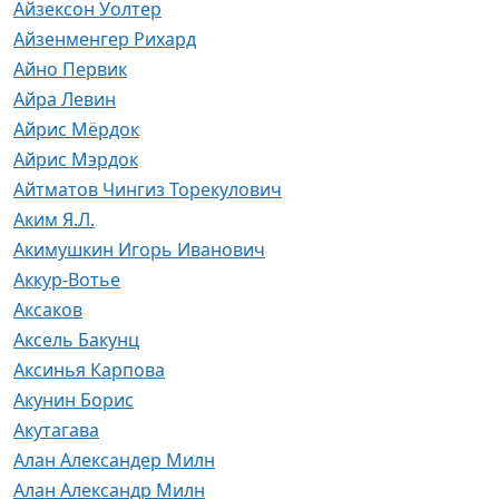
Айзексон Уолтер
Айзенменгер Рихард
Айно Первик
Айра Левин
Айрис Мёрдок
Айрис Мэрдок
Айтматов Чингиз Торекулович
Аким Я.Л.
Акимушкин Игорь Иванович
Аккур-Вотье
Аксаков
Аксель Бакунц
Аксинья Карпова
Акунин Борис
Акутагава
Алан Александер Милн
Алан Александр Милн