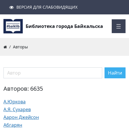
ВЕРСИЯ ДЛЯ СЛАБОВИДЯЩИХ
Поиск
Закрыть
Найти
Библиотека города Байкальска
Авторы
Найти
Авторов: 6635
А.Юркова
А.Я. Сухарев
Аарон Джейсон
Абгарян