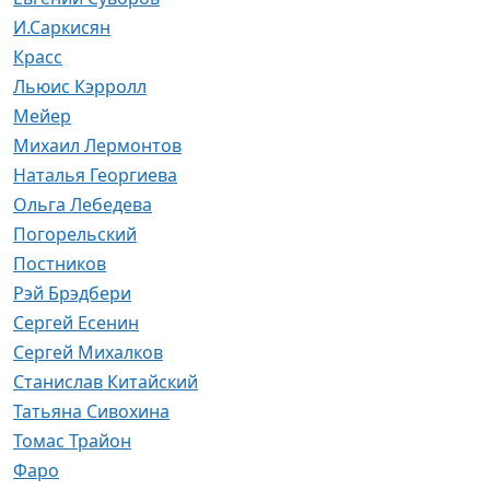
И.Саркисян
Красс
Льюис Кэрролл
Мейер
Михаил Лермонтов
Наталья Георгиева
Ольга Лебедева
Погорельский
Постников
Рэй Брэдбери
Сергей Есенин
Сергей Михалков
Станислав Китайский
Татьяна Сивохина
Томас Трайон
Фаро