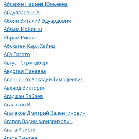
Абгарян Наринэ Юрьевна
Абдуллаев Ч. А.
Абоян Виталий Эдуардович
Абрам Иойрыш
Абрам Ришин
Абсхаген Карл Хайнц
Абэ Тисато
Август Стриндберг
Авдотья Панаева
Аверченко Аркадий Тимофеевич
Авеярд Виктория
Агаджан Бабаев
Агалаков В.Т.
Агалаков Дмитрий Валентинович
Агапов Вадим Фридрихович
Агата Кристи
Агата Рыжова