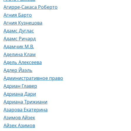
Агирре-Сакаса Роберто
Агния Барто
Агния Кузнецова
Адамс Дуглас
Адамс Ричард
Адамчик М.В.
Аделина Клам
Адель Алексеева
Адлер Йаэль
Административное право
Адриан Главер
Адриана Дари
Адриана Трижиани
Азарова Екатерина
Азимов Айзек
Айзек Азимов