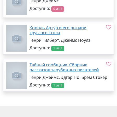
Генри Джеймс
Доступно:
0 из 1
Король Артур и его рыцари
круглого стола
Генри Гилберт, Джеймс Ноулз
Доступно:
1 из 1
Тайный сообщник. Сборник
рассказов зарубежных писателей
Генри Джеймс, Эдгар По, Брэм Стокер
Доступно:
1 из 1