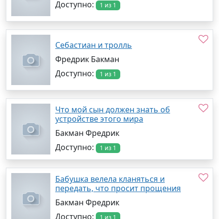
Доступно:
1 из 1
Себастиан и тролль
Фредрик Бакман
Доступно:
1 из 1
Что мой сын должен знать об
устройстве этого мира
Бакман Фредрик
Доступно:
1 из 1
Бабушка велела кланяться и
передать, что просит прощения
Бакман Фредрик
Доступно:
1 из 1