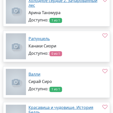
Холодное сердце 2. Зачарованный
лес
Арина Танэмура
Доступно:
1 из 1
Рапунцель
Канаки Сиори
Доступно:
0 из 1
Валли
Сирай Сиро
Доступно:
1 из 1
Красавица и чудовище. История
Белль