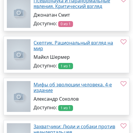
Псевдонаука и паранормальные
явления. Критический взгляд
Джонатан Смит
Доступно:
0 из 1
Скептик. Рациональный взгляд на
мир
Майкл Шермер
Доступно:
1 из 1
Мифы об эволюции человека. 4-е
издание
Александр Соколов
Доступно:
1 из 1
Захватчики: Люди и собаки против
неандертальцев