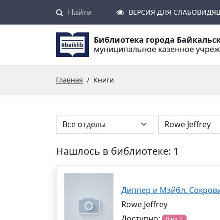
Найти
Поиск
ВЕРСИЯ ДЛЯ СЛАБОВИДЯ
Библиотека города Байкальс
муниципальное казенное учре
Главная
Книги
Нашлось в библиотеке: 1
Диппер и Мэйбл. Сокро
Rowe Jeffrey
Доступно:
0 из 1