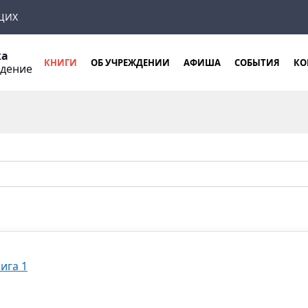
ЩИХ
ка
КНИГИ
ОБ УЧРЕЖДЕНИИ
АФИША
СОБЫТИЯ
КО
ждение
ига 1