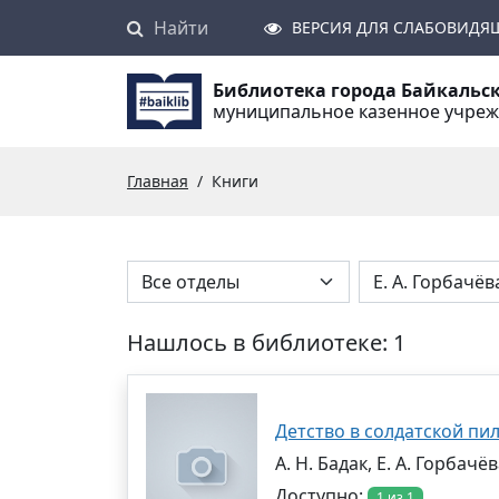
Найти
Поиск
ВЕРСИЯ ДЛЯ СЛАБОВИДЯ
Библиотека города Байкальс
муниципальное казенное учре
Главная
Книги
Нашлось в библиотеке: 1
Детство в солдатской пи
А. Н. Бадак, Е. А. Горбачё
Доступно:
1 из 1