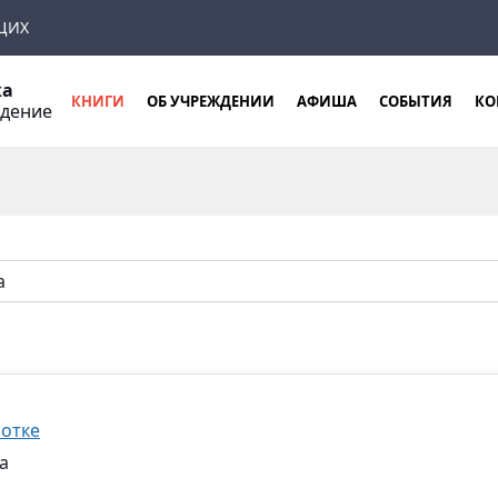
ЩИХ
ка
КНИГИ
ОБ УЧРЕЖДЕНИИ
АФИША
СОБЫТИЯ
КО
ждение
лотке
ва