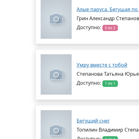
Алые паруса. Бегущая по
Грин Александр Степано
Доступно:
0 из 2
Умру вместе с тобой
Степанова Татьяна Юрь
Доступно:
1 из 1
Бегущий снег
Топилин Владимир Степ
Доступно: