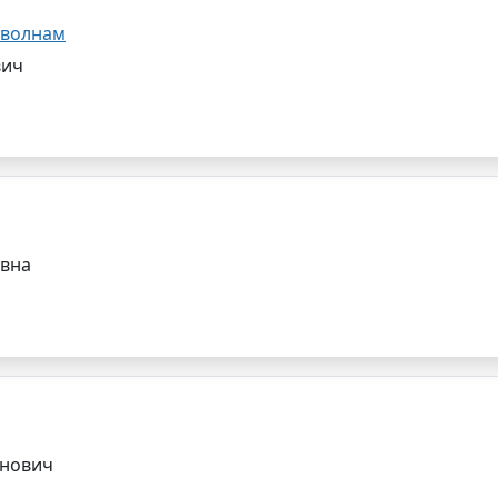
 волнам
вич
евна
анович