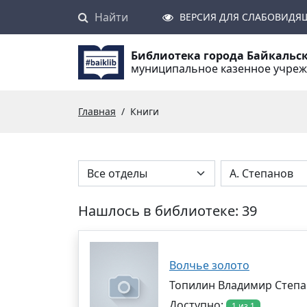
Найти
Поиск
ВЕРСИЯ ДЛЯ СЛАБОВИДЯ
Библиотека города Байкальс
муниципальное казенное учре
Главная
Книги
Нашлось в библиотеке: 39
Волчье золото
Топилин Владимир Степ
Доступно:
1 из 1