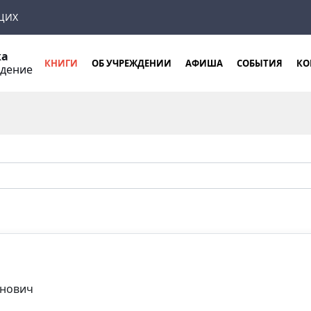
ЩИХ
ка
КНИГИ
ОБ УЧРЕЖДЕНИИ
АФИША
СОБЫТИЯ
КО
ждение
анович