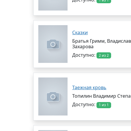
1 из 1
Сказки
Братья Гримм, Владислав
Захарова
Доступно:
2 из 2
Таежная кровь
Топилин Владимир Степ
Доступно:
1 из 1