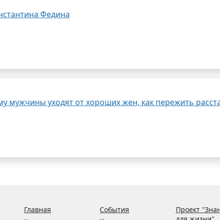
онстантина Федина
у мужчины уходят от хороших жен, как пережить расст
Главная
События
Проект "Зна
для жизни"