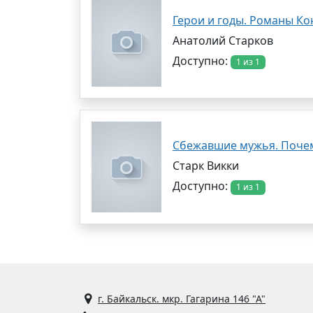
Герои и годы. Романы К
Анатолий Старков
Доступно:
1 из 1
Сбежавшие мужья. Почем
Старк Викки
Доступно:
1 из 1
г. Байкальск. мкр. Гагарина 146 "А"