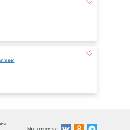
авание
ния
Мы в соцсетях: