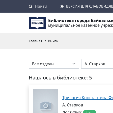
Найти
Поиск
ВЕРСИЯ ДЛЯ СЛАБОВИДЯ
Библиотека города Байкальс
муниципальное казенное учре
Главная
Книги
Нашлось в библиотеке: 5
Трилогия Константина Ф
А. Старков
Доступно:
1 из 1