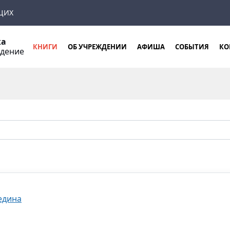
ЩИХ
ка
КНИГИ
ОБ УЧРЕЖДЕНИИ
АФИША
СОБЫТИЯ
КО
ждение
едина