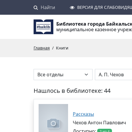
Найти
Поиск
ВЕРСИЯ ДЛЯ СЛАБОВИДЯ
Библиотека города Байкальс
муниципальное казенное учре
Главная
Книги
Нашлось в библиотеке: 44
Рассказы
Чехов Антон Павлович
Доступно:
2 из 4