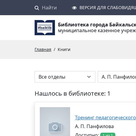
Найти
Поиск
ВЕРСИЯ ДЛЯ СЛАБОВИДЯ
Библиотека города Байкальс
муниципальное казенное учре
Главная
Книги
Нашлось в библиотеке: 1
Тренинг педагогическог
А. П. Панфилова
Доступно:
1 из 1