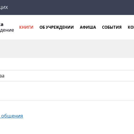
ЩИХ
ка
КНИГИ
ОБ УЧРЕЖДЕНИИ
АФИША
СОБЫТИЯ
КО
ждение
о общения