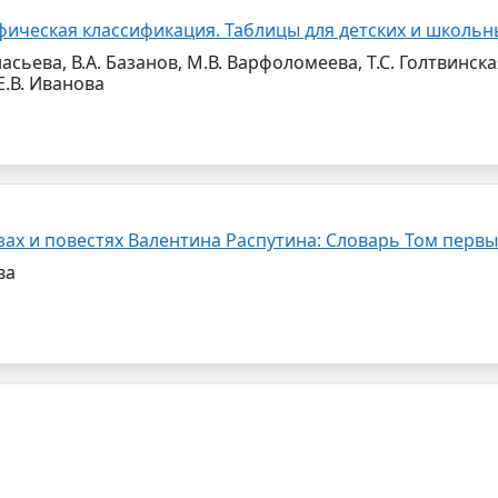
ическая классификация. Таблицы для детских и школьн
асьева, В.А. Базанов, М.В. Варфоломеева, Т.С. Голтвинская,
Е.В. Иванова
зах и повестях Валентина Распутина: Словарь Том перв
ва