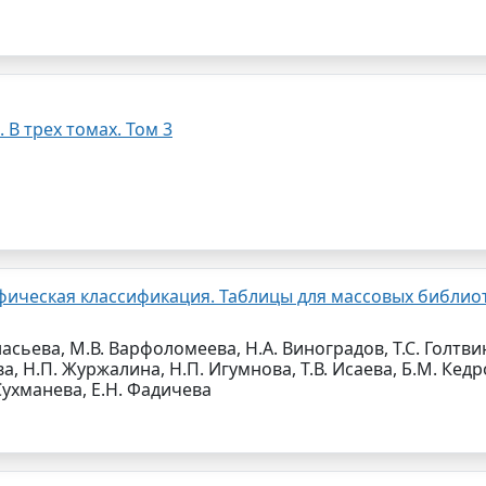
 В трех томах. Том 3
ическая классификация. Таблицы для массовых библиот
асьева, М.В. Варфоломеева, Н.А. Виноградов, Т.С. Голтвин
ва, Н.П. Журжалина, Н.П. Игумнова, Т.В. Исаева, Б.М. Кедр
. Сухманева, Е.Н. Фадичева