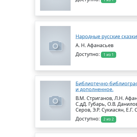
Народные русские сказки.
А. Н. Афанасьев
Доступно:
1 из 1
Библиотечно-библиограф
и дополненное.
В.М. Стриганов, Л.Н. Афан
С.дД. Губарь, О.В. Данило
Серов, Э.Р. Сукиасян, Е.Г
Доступно:
2 из 2