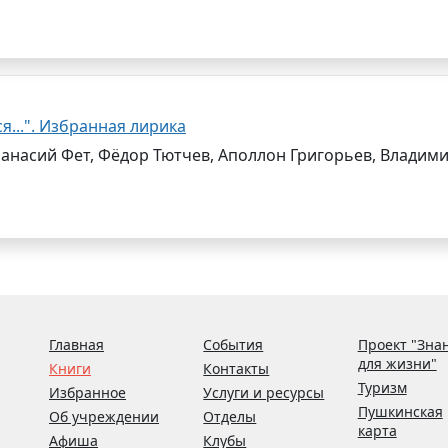
я...". Избранная лирика
анасий Фет, Фёдор Тютчев, Аполлон Григорьев, Владим
Главная
События
Проект "Зна
для жизни"
Книги
Контакты
Туризм
Избранное
Услуги и ресурсы
Пушкинская
Об учреждении
Отделы
карта
Афиша
Клубы