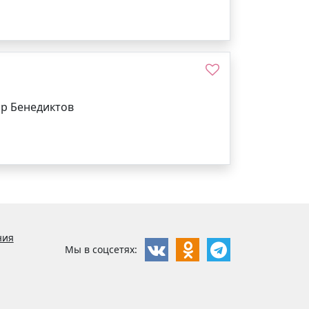
ир Бенедиктов
ния
Мы в соцсетях: