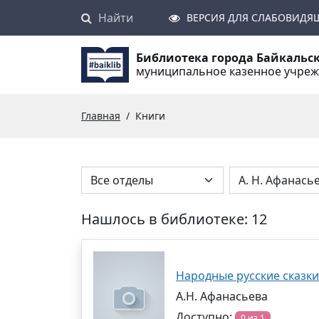
Найти
Поиск
ВЕРСИЯ ДЛЯ СЛАБОВИДЯ
Библиотека города Байкальс
муниципальное казенное учре
Главная
Книги
Нашлось в библиотеке: 12
Народные русские сказки
А.Н. Афанасьева
Доступно:
0 из 1