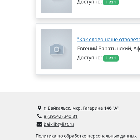
Доступно:
1 из 1
"Как слово наше отзоветс
Евгений Баратынский, Аф
Доступно:
1 из 1
г. Байкальск. мкр. Гагарина 146 "А"
8 (39542) 340 81
baiklib@list.ru
Политика по обработке персональных данных