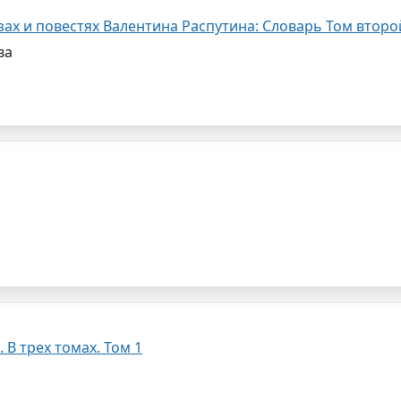
зах и повестях Валентина Распутина: Словарь Том второ
ва
 В трех томах. Том 1