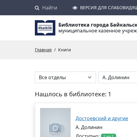
Найти
Поиск
ВЕРСИЯ ДЛЯ СЛАБОВИДЯ
Библиотека города Байкальс
муниципальное казенное учре
Главная
Книги
Нашлось в библиотеке: 1
Достоевский и другие
А. Долинин
Доступно:
1 из 1