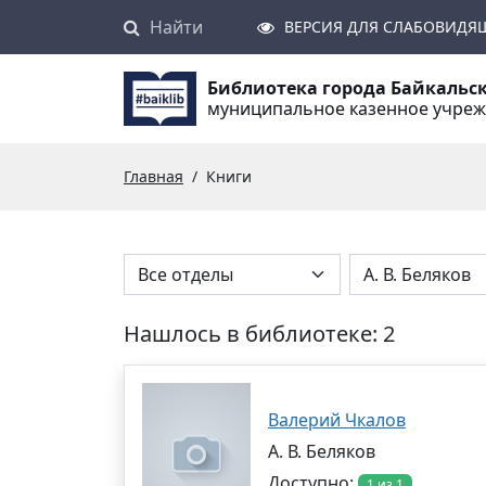
Найти
Поиск
ВЕРСИЯ ДЛЯ СЛАБОВИДЯ
Библиотека города Байкальс
муниципальное казенное учре
Главная
Книги
Нашлось в библиотеке: 2
Валерий Чкалов
А. В. Беляков
Доступно:
1 из 1