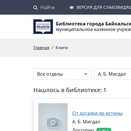
Найти
Поиск
ВЕРСИЯ ДЛЯ СЛАБОВИДЯ
Библиотека города Байкальс
муниципальное казенное учре
Главная
Книги
Нашлось в библиотеке: 1
От догадки до истины
А. Б. Мигдал
Доступно:
1 из 1