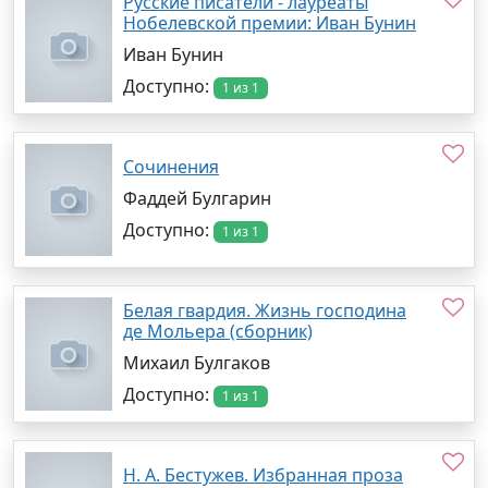
Русские писатели - лауреаты
Нобелевской премии: Иван Бунин
Иван Бунин
Доступно:
1 из 1
Сочинения
Фаддей Булгарин
Доступно:
1 из 1
Белая гвардия. Жизнь господина
де Мольера (сборник)
Михаил Булгаков
Доступно:
1 из 1
Н. А. Бестужев. Избранная проза