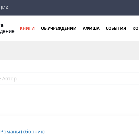
ЩИХ
ка
КНИГИ
ОБ УЧРЕЖДЕНИИ
АФИША
СОБЫТИЯ
КО
ждение
 Романы (сборник)