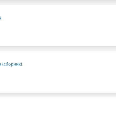
а
а (сборник)