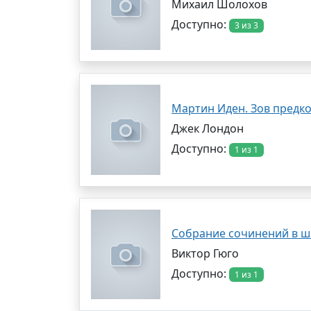
Михаил Шолохов
Доступно:
3 из 3
Мартин Иден. Зов предко
Джек Лондон
Доступно:
1 из 1
Собрание сочинений в ше
Виктор Гюго
Доступно:
1 из 1