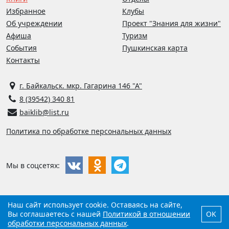
Избранное
Клубы
Об учреждении
Проект "Знания для жизни"
Афиша
Туризм
События
Пушкинская карта
Контакты
г. Байкальск. мкр. Гагарина 146 "А"
8 (39542) 340 81
baiklib@list.ru
Политика по обработке персональных данных
Мы в соцсетях:
Наш сайт использует cookie. Оставаясь на сайте,
©
2026
Библиотека г. Байкальска
Вы соглашаетесь с нашей
Политикой в отношении
OK
Разработано
обработки персональных данных
компанией
Виртуальные технологии
.
.