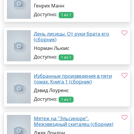
Генрих Манн
Доступно:
1 из 1
День лисицы. От руки брата его
(сборник)
Норман Льюис
Доступно:
1 из 1
Избранные произведения в пяти
томах. Книга 1 (сборник)
Дэвид Лоуренс
Доступно:
1 из 1
Мятеж на "Эльсиноре".
Межзвездный скиталец (сборник)
Джек Лондон