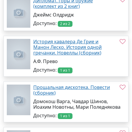
Дипломат. Горы и оружие
(комплект из 2 книг)
Джеймс Олдридж
Доступно:
2 из 2
История кавалера Де Грие и
Манон Леско. История одной
гречанки. Новеллы (сборник)
А.Ф. Прево
Доступно:
1 из 1
Прощальная дискотека. Повести
(сборник)
Домокош Варга, Чавдар Шинов,
Иоахим Новотны, Мари Поледнякова
Доступно:
1 из 1