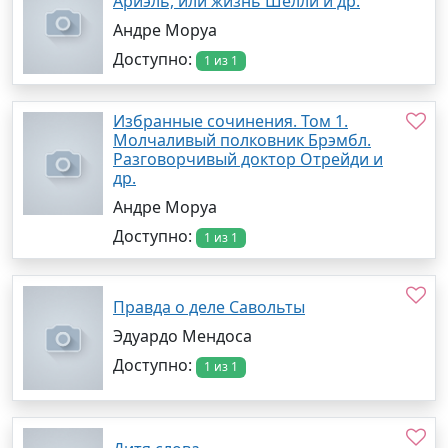
Ариэль, или жизнь Шелли и др.
Андре Моруа
Доступно:
1 из 1
Избранные сочинения. Том 1.
Молчаливый полковник Брэмбл.
Разговорчивый доктор Отрейди и
др.
Андре Моруа
Доступно:
1 из 1
Правда о деле Савольты
Эдуардо Мендоса
Доступно:
1 из 1