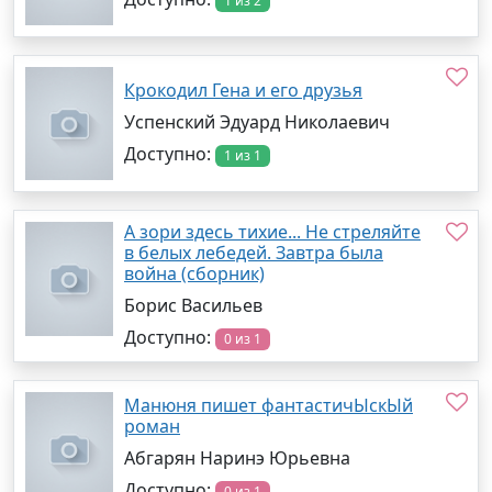
1 из 2
Крокодил Гена и его друзья
Успенский Эдуард Николаевич
Доступно:
1 из 1
А зори здесь тихие... Не стреляйте
в белых лебедей. Завтра была
война (сборник)
Борис Васильев
Доступно:
0 из 1
Манюня пишет фантастичЫскЫй
роман
Абгарян Наринэ Юрьевна
Доступно:
0 из 1