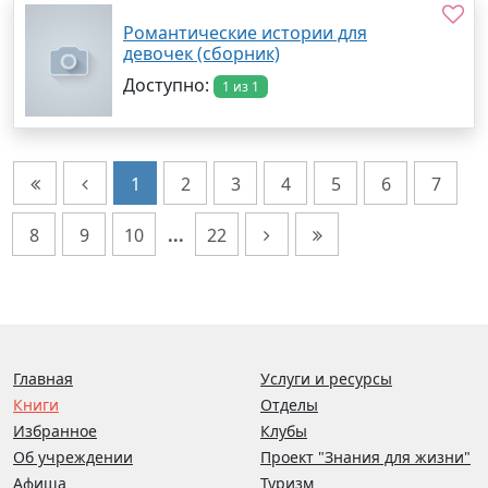
Романтические истории для
девочек (сборник)
Доступно:
1 из 1
1
2
3
4
5
6
7
8
9
10
...
22
Главная
Услуги и ресурсы
Книги
Отделы
Избранное
Клубы
Об учреждении
Проект "Знания для жизни"
Афиша
Туризм