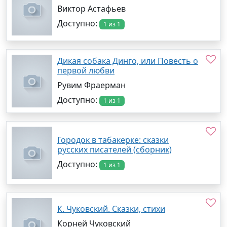
Виктор Астафьев
Доступно:
1 из 1
Дикая собака Динго, или Повесть о
первой любви
Рувим Фраерман
Доступно:
1 из 1
Городок в табакерке: сказки
русских писателей (сборник)
Доступно:
1 из 1
К. Чуковский. Сказки, стихи
Корней Чуковский