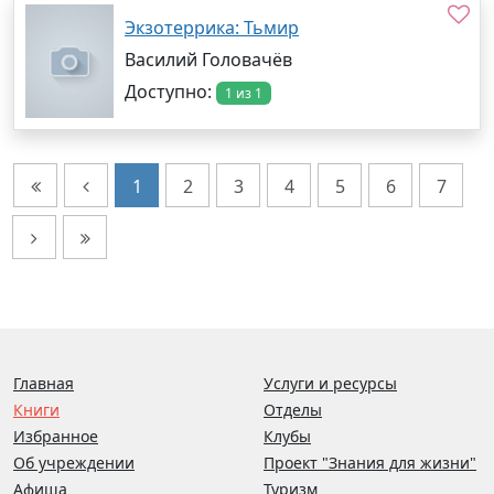
Экзотеррика: Тьмир
Василий Головачёв
Доступно:
1 из 1
1
2
3
4
5
6
7
Главная
Услуги и ресурсы
Книги
Отделы
Избранное
Клубы
Об учреждении
Проект "Знания для жизни"
Афиша
Туризм