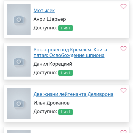
Мотылек
Анри Шарьер
Доступно:
1 из 1
Рок-н-ролл под Кремлем. Книга
пятая: Освобождение шпиона
Данил Корецкий
Доступно:
1 из 1
Две жизни лейтенанта Деливрона
Илья Дроканов
Доступно:
1 из 1