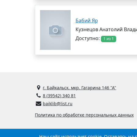
Бабий Яр
Кузнецов Анатолий Вла
Доступно:
1 из 1
г. Байкальск. мкр. Гагарина 146 "А"
8 (39542) 340 81
baiklib@list.ru
Политика по обработке персональных данных
Наш сайт использует cookie. Оставаясь на