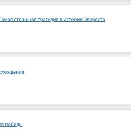
Самая страшная трагедия в истории Эвереста
осхождение
ия победы