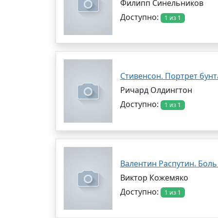
Филипп Синельников
Доступно:
1 из 1
Стивенсон. Портрет бунт
Ричард Олдингтон
Доступно:
1 из 1
Валентин Распутин. Боль
Виктор Кожемяко
Доступно:
1 из 1