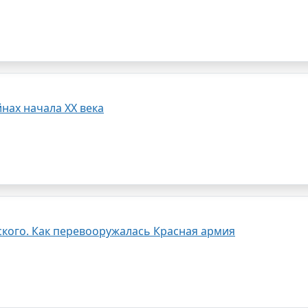
йнах начала XX века
ского. Как перевооружалась Красная армия