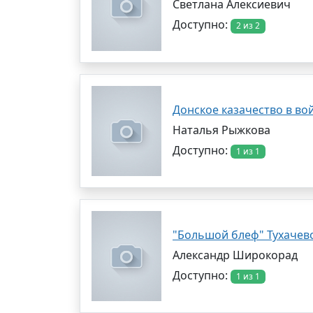
Светлана Алексиевич
Доступно:
2 из 2
Донское казачество в во
Наталья Рыжкова
Доступно:
1 из 1
"Большой блеф" Тухачев
Александр Широкорад
Доступно:
1 из 1