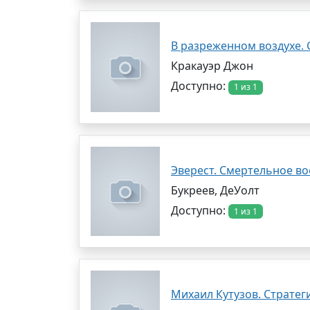
В разреженном воздухе. 
Кракауэр Джон
Доступно:
1 из 1
Эверест. Смертельное в
Букреев, ДеУолт
Доступно:
1 из 1
Михаил Кутузов. Стратег