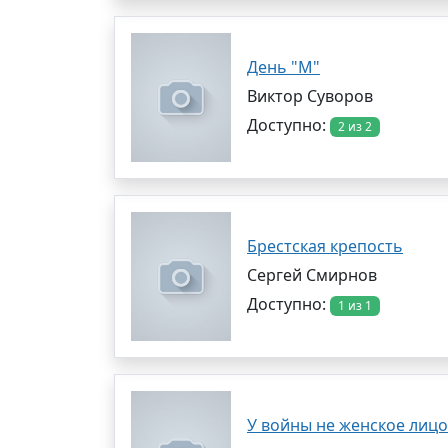
День "М"
Виктор Суворов
Доступно:
2 из 2
Брестская крепость
Сергей Смирнов
Доступно:
1 из 1
У войны не женское лицо