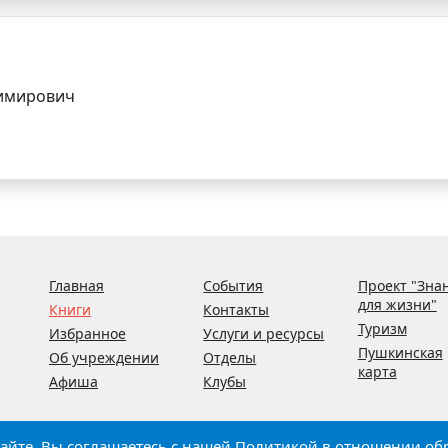
димирович
Главная
События
Проект "Зна
для жизни"
Книги
Контакты
Туризм
Избранное
Услуги и ресурсы
Пушкинская
Об учреждении
Отделы
карта
Афиша
Клубы
 сайте, Вы соглашаетесь с нашей
Политикой в отношении об